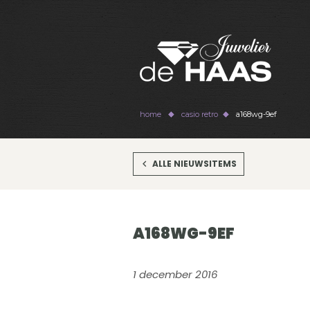
home
casio retro
a168wg-9ef
ALLE NIEUWSITEMS
A168WG-9EF
1 december 2016