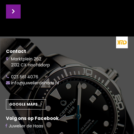
Contact
Marktplein 262
2132 CX Hoofddorp
023 561 4076
info@juwelierdehaas.nl
GOOGLE MAPS
Volg ons op Facebook
Juwelier de Haas