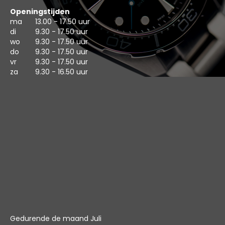
Openingstijden
ma
13.00 - 17.50 uur
di
9.30 - 17.50 uur
wo
9.30 - 17.50 uur
do
9.30 - 17.50 uur
vr
9.30 - 17.50 uur
za
9.30 - 16.50 uur
Gedurende de maand Juli