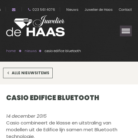
s
023 561 4076
Nieuws
Juwelier de Haas
Contact
home
nieuws
casio edifice bluetooth
ALLE NIEUWSITEMS
CASIO EDIFICE BLUETOOTH
14 december 2015
Casio combineert de klasse en uitstraling van
modellen uit de Edifice lijn samen met Bluetooth
technologie.