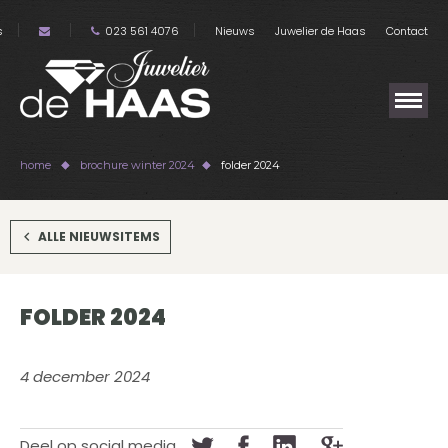
s
023 561 4076
Nieuws
Juwelier de Haas
Contact
home
brochure winter 2024
folder 2024
ALLE NIEUWSITEMS
FOLDER 2024
4 december 2024
Deel op social media