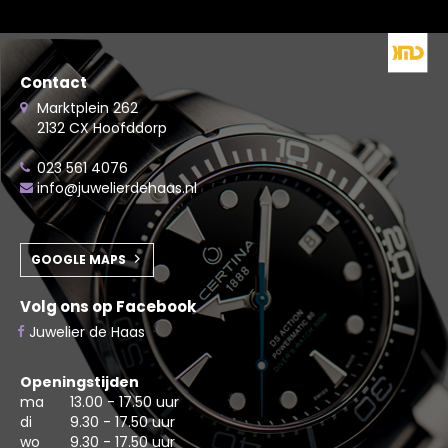
Contact
Marktplein 262
2132 CX Hoofddorp
023 561 4076
info@juwelierdehaas.nl
GOOGLE MAPS
Volg ons op Facebook
Juwelier de Haas
Openingstijden
ma
13.00 - 17.50 uur
di
9.30 - 17.50 uur
wo
9.30 - 17.50 uur