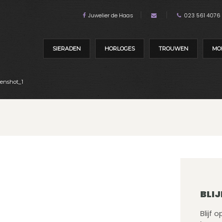
Juwelier de Haas
023 561 4076
SIERADEN
HORLOGES
TROUWEN
MO
enshot_1
BLIJ
Blijf