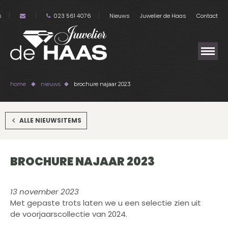
s
023 561 4076
Nieuws
Juwelier de Haas
Contact
home
nieuws
brochure najaar 2023
ALLE NIEUWSITEMS
BROCHURE NAJAAR 2023
13 november 2023
Met gepaste trots laten we u een selectie zien uit
de voorjaarscollectie van 2024.