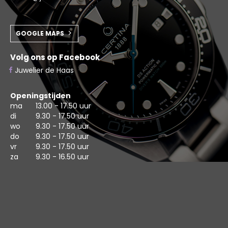
GOOGLE MAPS
Volg ons op Facebook
Juwelier de Haas
Openingstijden
ma
13.00 - 17.50 uur
di
9.30 - 17.50 uur
wo
9.30 - 17.50 uur
do
9.30 - 17.50 uur
vr
9.30 - 17.50 uur
za
9.30 - 16.50 uur