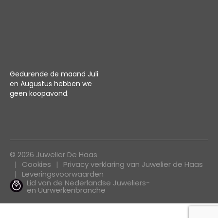
Gedurende de maand Juli
en Augustus hebben we
geen koopavond.
© 2026 Juwelier De Haas
Cookies
Privacy verklaring van Juwelier de Haas
Leveringsvoorwaarden
Lid van de Nederlandse Juweliers-
en Uurwerkenbranche