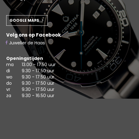
GOOGLE MAPS
Volg ons op Facebook
Juwelier de Haas
Openingstijden
ma
13.00 - 17.50 uur
di
9.30 - 17.50 uur
wo
9.30 - 17.50 uur
do
9.30 - 17.50 uur
vr
9.30 - 17.50 uur
za
9.30 - 16.50 uur