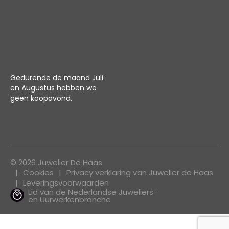
Gedurende de maand Juli
en Augustus hebben we
geen koopavond.
© 2026 Juwelier De Haas
Cookies
Privacy verklaring van Juwelier de Haas
Leveringsvoorwaarden
Lid van de Nederlandse Juweliers-
en Uurwerkenbranche