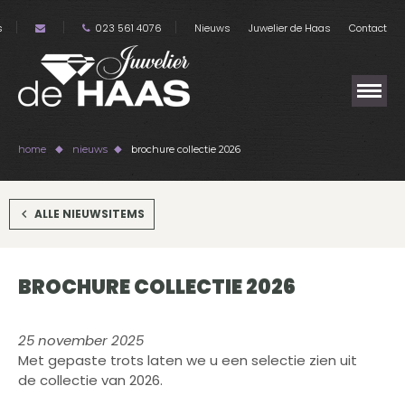
s
023 561 4076
Nieuws
Juwelier de Haas
Contact
home
nieuws
brochure collectie 2026
ALLE NIEUWSITEMS
BROCHURE COLLECTIE 2026
25 november 2025
Met gepaste trots laten we u een selectie zien uit
de collectie van 2026.