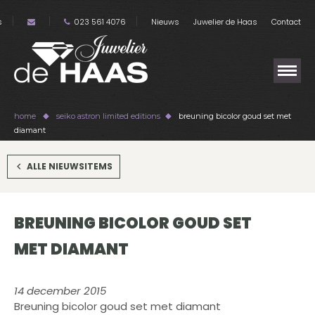
s
023 561 4076
Nieuws
Juwelier de Haas
Contact
home
seiko astron limited editions
breuning bicolor goud set met
diamant
ALLE NIEUWSITEMS
BREUNING BICOLOR GOUD SET
MET DIAMANT
14 december 2015
Breuning bicolor goud set met diamant