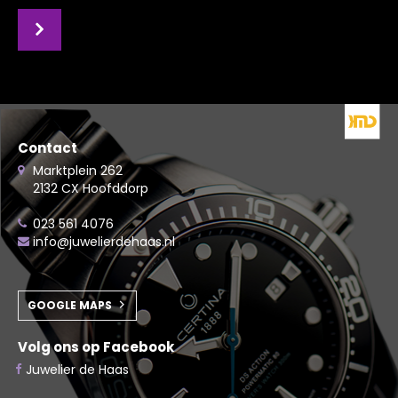
Contact
Marktplein 262
2132 CX Hoofddorp
023 561 4076
info@juwelierdehaas.nl
GOOGLE MAPS
Volg ons op Facebook
Juwelier de Haas