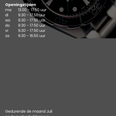
Openingstijden
ma
13.00 - 17.50 uur
di
9.30 - 17.50 uur
wo
9.30 - 17.50 uur
do
9.30 - 17.50 uur
vr
9.30 - 17.50 uur
za
9.30 - 16.50 uur
Gedurende de maand Juli