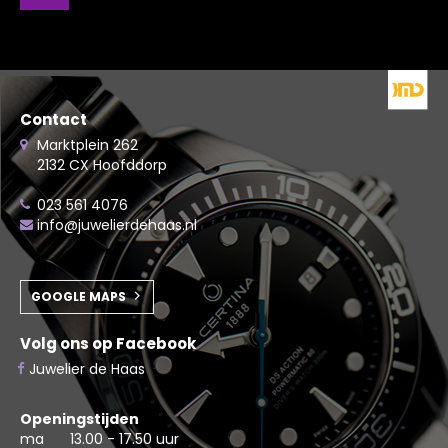
Contact
Marktplein 262
2132 CX Hoofddorp
023 561 4076
info@juwelierdehaas.nl
GOOGLE MAPS
Volg ons op Facebook
Juwelier de Haas
Openingstijden
ma
13.00 - 17.50 uur