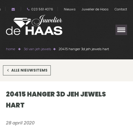
s
023 561 4076
Nieuws
Juwelier de Haas
Contact
home
3d van jeh jewels
20415 hanger 3d jeh jewels hart
ALLE NIEUWSITEMS
20415 HANGER 3D JEH JEWELS
HART
28 april 2020