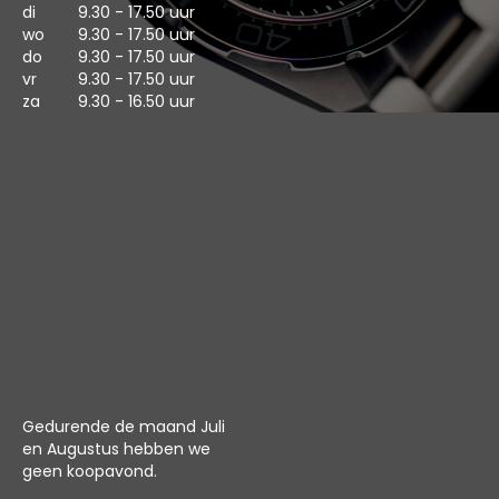
di
9.30 - 17.50 uur
wo
9.30 - 17.50 uur
do
9.30 - 17.50 uur
vr
9.30 - 17.50 uur
za
9.30 - 16.50 uur
Gedurende de maand Juli
en Augustus hebben we
geen koopavond.