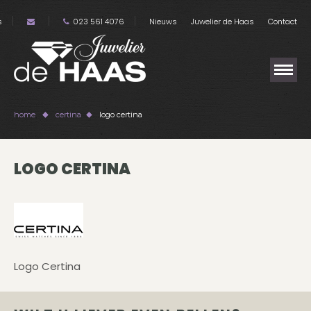
s
023 561 4076
Nieuws
Juwelier de Haas
Contact
home
certina
logo certina
LOGO CERTINA
Logo Certina