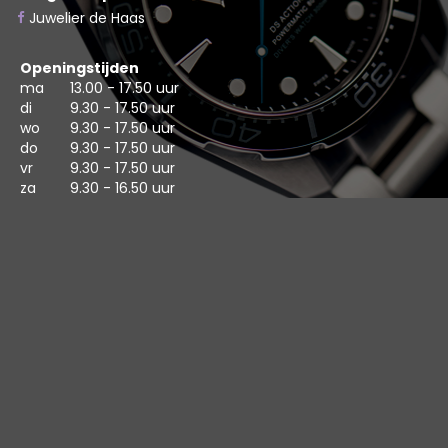
Juwelier de Haas
Openingstijden
ma
13.00 - 17.50 uur
di
9.30 - 17.50 uur
wo
9.30 - 17.50 uur
do
9.30 - 17.50 uur
vr
9.30 - 17.50 uur
za
9.30 - 16.50 uur